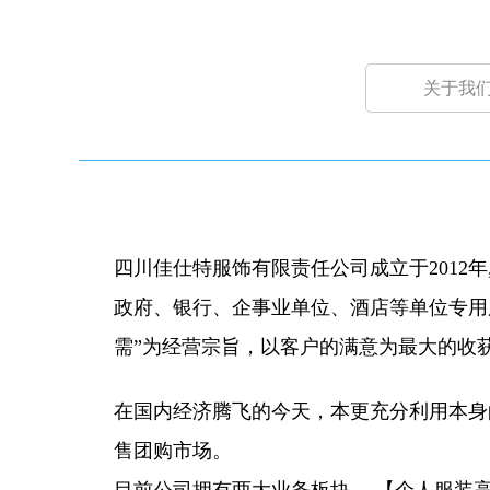
关于我
四川佳仕特服饰有限责任公司成立于2012
政府、银行、企事业单位、酒店等单位专用
需”为经营宗旨，以客户的满意为最大的收
在国内经济腾飞的今天，本更充分利用本身的
售团购市场。