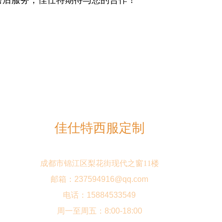
售后服务，佳仕特期待与您的合作！
佳仕特西服定制
成都市锦江区梨花街现代之窗11楼
邮箱：237594916@qq.com
电话：15884533549
周一至周五：8:00-18:00