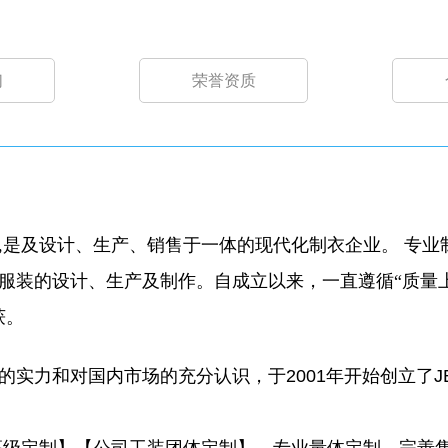
们
荣誉资质
年,是及设计、生产、销售于一体的现代化制衣企业。 专
服装的设计、生产及制作。自成立以来，一直遵循“质量
获。
实力和对国内市场的充分认识，于2001年开始创立了JES