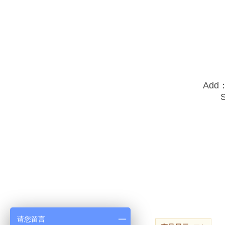
Add：
S
请您留言